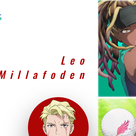
Leo
Millafoden