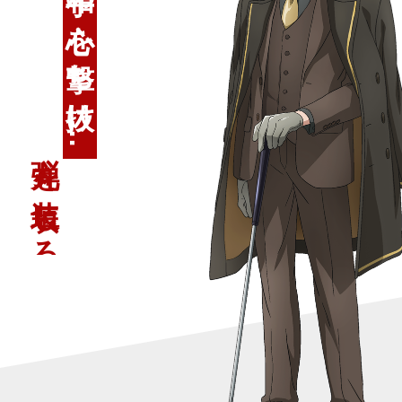
一打で相手の心を撃ち抜け…
弾丸を装填しろ