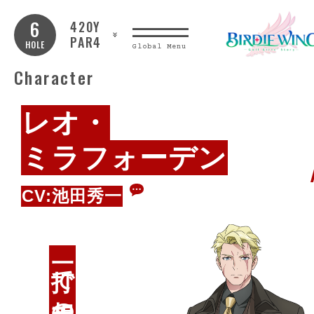
6
420Y
PAR4
HOLE
Global Menu
Character
レオ・
ミラフォーデン
CV:池田秀一
コ
メ
ン
ト