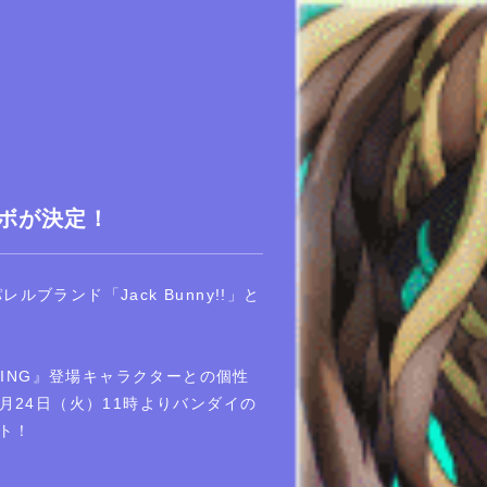
コラボが決定！
ランド「Jack Bunny!!」と
E WING』登場キャラクターとの個性
月24日（火）11時よりバンダイの
ト！