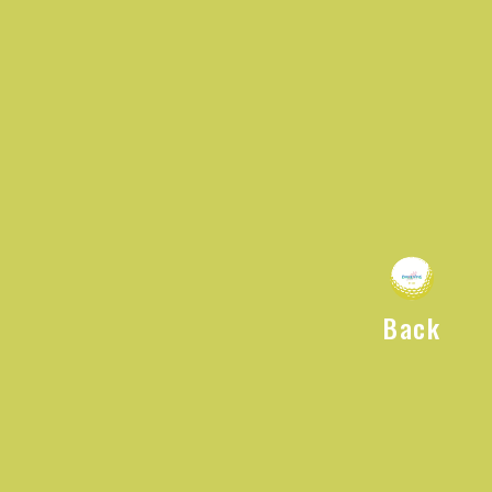
re
hare
Back