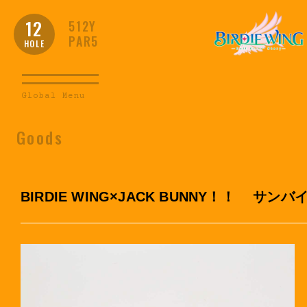
12
512Y
PAR5
HOLE
Global Menu
Goods
BIRDIE WING×JACK BUNNY！！ サン