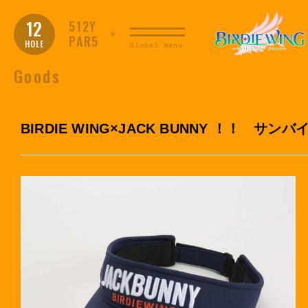
12
512Y
PAR5
HOLE
Global Menu
Goods
BIRDIE WING×JACK BUNNY ！！ サン