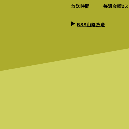
放送時間 毎週金曜25:
BSS山陰放送
B
I
R
D
I
E
W
I
N
G