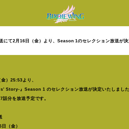
送にて2月16日（金）より、Season 1のセレクション放送が
金）25:53より、
 Girls' Story-』Season 1 のセレクション放送が決定いたしまし
ち、7話分を放送予定です。
送
6日（金）