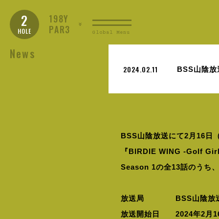
2
198Y
PAR3
HOLE
Global Menu
News
2024.02.11
BSS山陰放
BSS山陰放送にて2月16日（
『BIRDIE WING -Golf
Season 1の全13話のう
放送局 BSS山陰放
放送開始日 2024年2月1