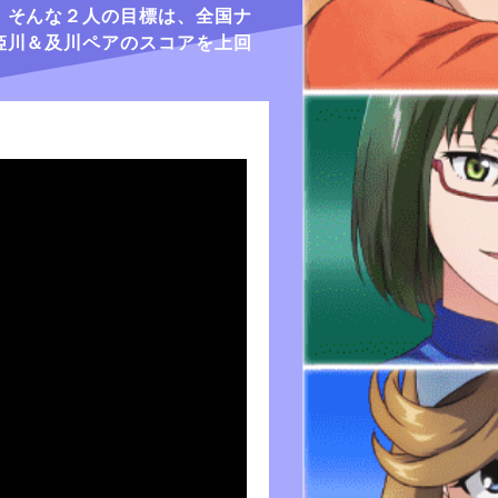
。そんな２人の目標は、全国ナ
姫川＆及川ペアのスコアを上回