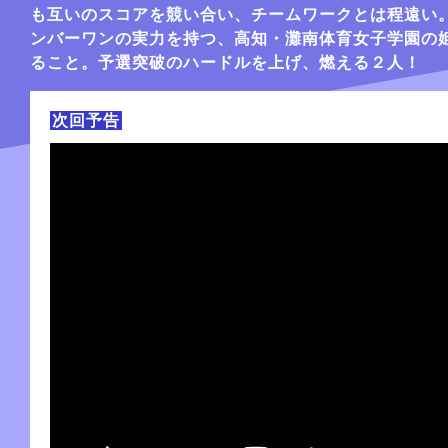
も互いのスコアを競い合い、チームワークとは程遠い
ンバーワンの実力を持つ、高知・灘南体育女子学園の
ること。予選突破のハードルを上げ、燃える２人！
次回予告