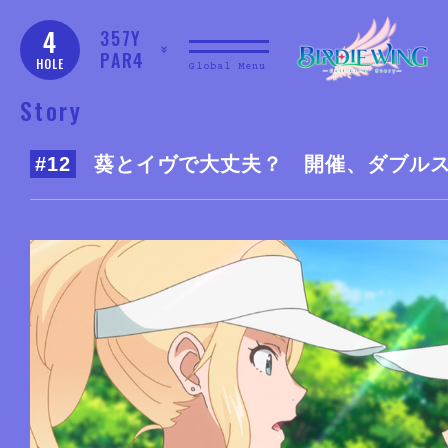
4
357Y
PAR4
HOLE
Global Menu
Story
#12
葵とイヴで大丈夫？ 開催、ダブル