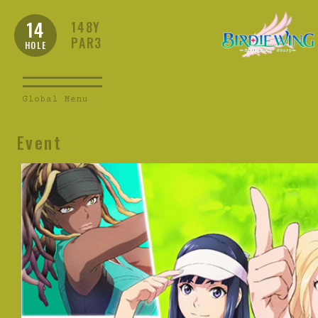
14
148Y
PAR3
HOLE
Global Menu
Event