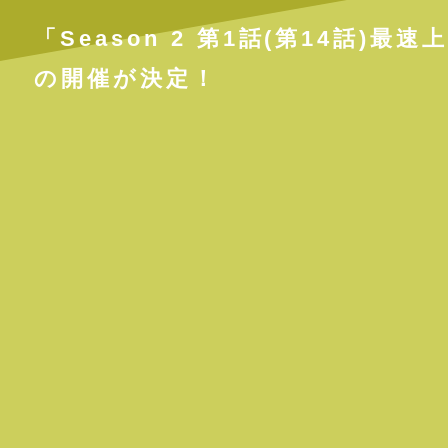
「Season 2 第1話(第14話)
の開催が決定！