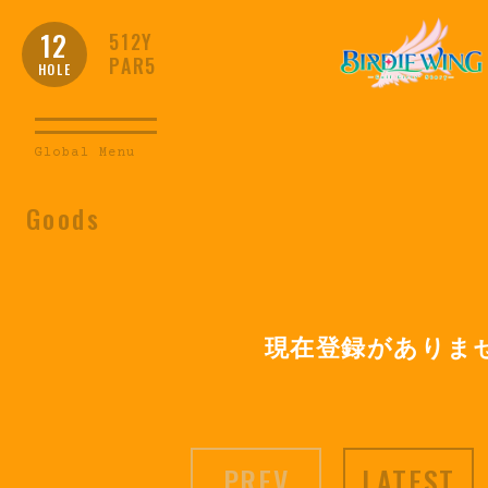
12
512Y
PAR5
HOLE
Global Menu
Goods
現在登録がありま
PREV
LATEST